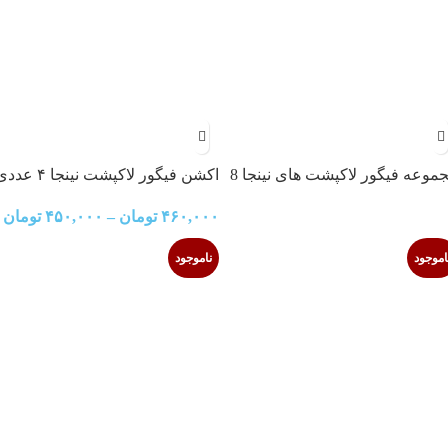
مجموعه فیگور لاکپشت های نینجا 8
اکشن فیگور لاکپشت نینجا ۴ عددی
Ninja Turtles 0813
۴۶۰,۰۰۰
تومان
–
۴۵۰,۰۰۰
تومان
اموجود
ناموجود