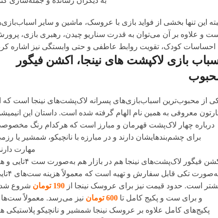
به دیگران رسانده و جمله‌سازی کند
بته این تنها بخشی از فواید بازی با عروسک، ماشین و سایر اسباب‌بازی‌ه
ت و علاوه بر آن می‌توان به قدرت سناریو چیدن، رهبری بازی، پرور
احساسات کودک، تقویت روابط عاطفی و حتی وابستگی نیز اشاره کرد
سباب بازی لاکپشت های نینجا، اکشن فیگور
حبوب
ی از محبوب‌ترین اسباب‌بازی‌های پسرانه لاک‌پشت‌های نینجا است که ا
ارتون معروفی به همین نام الهام گرفته شده است. داستان این انیمیش
درباره چهار لاک‌پشت قهرمان و مبارز است که هرکدام رنگ مخصوص
برای چشم‌بندهایشان دارند و در مبارزه با نانچیکو، شمشیر یا رزم
مهارت دارند
اکشن فیگور لاک‌پشت‌های نینجا هم در بازار هم به‌صورت ست 
به‌صورت تکی قابل سفارش و تهیه است که مع
شتر است. حدود قیمت نیز برای عروسک نینجا از
190 تومان
شروع شد
و برای ست و پکیج کامل تا
600 تومان
نیز می‌رسد. معمولاً ست‌ها 
پکیج‌های کامل علاوه بر عروسک نینجا شمشیر و نانچیکو پلاستیکی ه