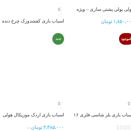
لی پولی پشتی سازی – ویژه
ان 3 ماه به بالا
اسباب بازی کفشدوزک چرخ دنده
۱,۸۵۰,۰
تومان
ای YJ-3039
اموجود
جدید
اسباب بازی بلز شاسی فلزی ۱۶
اسباب بازی اردک موزیکال هولی
یی
تویز
۳,۳۸۵,۰۰۰
تومان
–