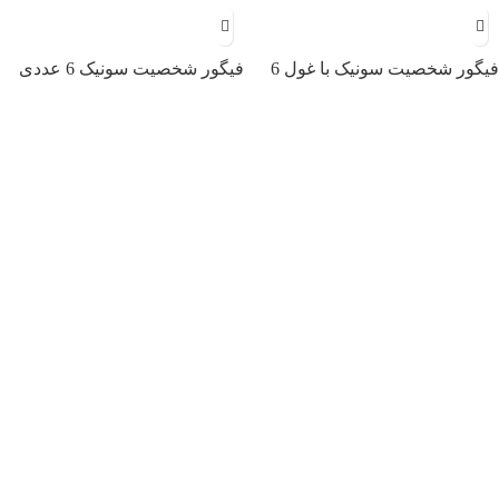
فیگور شخصیت سونیک با غول 6
فیگور شخصیت سونیک 6 عددی
عددی