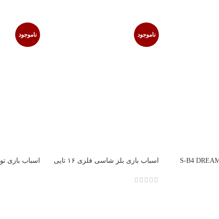
ناموجود
ناموجود
یتار کلاسیک کوچک S-B4 DREAM
اسباب بازی بلز شاسی فلزی ۱۶ تایی
اسباب بازی توک