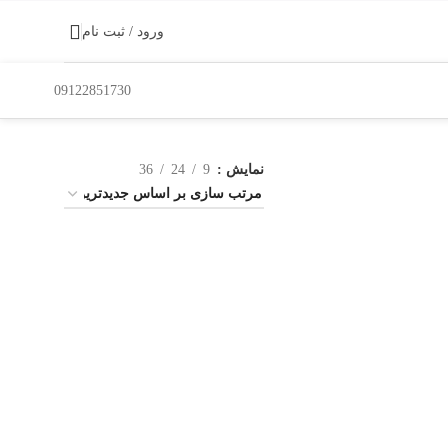
ورود / ثبت نام
09122851730
نمایش
9
24
36