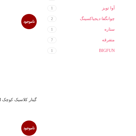
آوا تویز
1
چوانگفا-دیجیاکسینگ
2
ناموجود
ستاره
1
متفرقه
7
BIGFUN
1
گ
VOICE
ناموجود