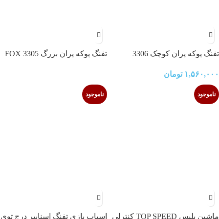
تفنگ پوکه پران کوچک 3306
تفنگ پوکه پران بزرگ 3305 FOX
۱,۵۶۰,۰۰۰
تومان
ناموجود
ناموجود
ماشین پلیس TOP SPEED کنترلی
اسباب بازی تفنگ اسنایپر درج توی