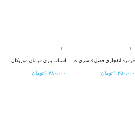
فرفره انفجاری فصل 8 سری X
اسباب بازی فرمان موزیکال
مدل BX-00-16 (پرتابگر نخی)
ماشین
۱,۳۵۰,۰۰۰
تومان
۱,۷۸۰,۰۰۰
تومان