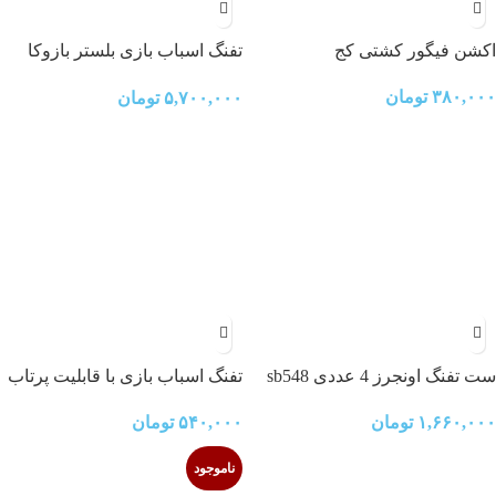
اکشن فیگور کشتی کج
تفنگ اسباب بازی بلستر بازوکا
راکت انداز Blaster toy gun
۳۸۰,۰۰۰
تومان
۵,۷۰۰,۰۰۰
تومان
bazooka rocket launcher
ست تفنگ اونجرز 4 عددی sb548
تفنگ اسباب بازی با قابلیت پرتاب
سه نوع تیر
۱,۶۶۰,۰۰۰
تومان
۵۴۰,۰۰۰
تومان
ناموجود