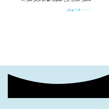
car Stunt Car CQ-508
۱,۵۰۰,۰۰۰
تومان
Express