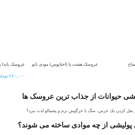
ساح
عروسک هشت پا (اختاپوس) مودی نانو
عروسک پاندا پ
خارجی
۲۶۰,۰۰۰
توما
ی حیوانات از جذاب ترین عروسک ها
غل کردن یک خرس، سگ یا خرگوش نرم و پشمالو لذت نبرد؟
ولیشی از چه موادی ساخته می شوند؟