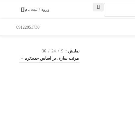
ورود / ثبت نام
09122851730
نمایش
9
24
36