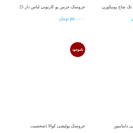
 شاخ یونیکورن
عروسک خرس پو کارتونی لباس دار 25
سانتی
ن
۵۵۰,۰۰۰
تومان
ناموجود
 دایناسور
عروسک پولیشی کوالا (شخصیت
باستر)