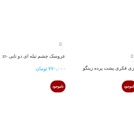
عروسک چشم تیله ای دو تایی zr-
079w
زی فکری پشت پرده زینگو
۷۷۰,۰۰۰
تومان
اموجود
ناموجود