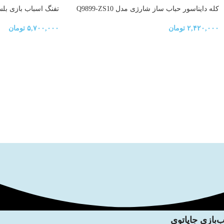
کله دایناسور حباب ساز شارژی مدل Q9899-ZS10
ooka rocket launcher
۲,۴۲۰,۰۰۰
تومان
۵,۷۰۰,۰۰۰
تومان
‌بازی جاپاتوی