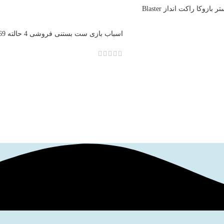
تفنگ اسباب بازی بلستر بازوکا راکت انداز Blaster
toy gun baz
مدل 4IN1 Surprise Shop Ice Cream 69 Pcs