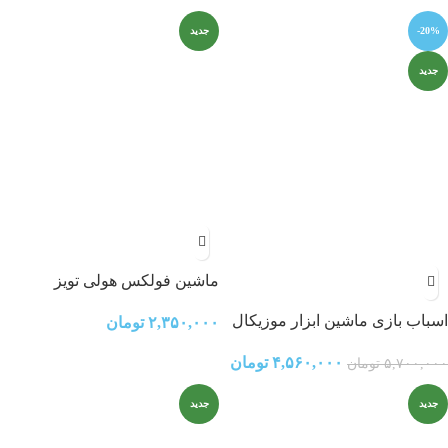
-20%
جدید
جدید
ماشین فولکس هولی تویز
اسباب بازی ماشین ابزار موزیکال
۲,۳۵۰,۰۰۰
تومان
و چراغ‌دار هولی تویز مدل 6109
۴,۵۶۰,۰۰۰
تومان
۵,۷۰۰,۰۰۰
تومان
Hola Toys Little Mechanic Tool
Truck with Light and Music
جدید
جدید