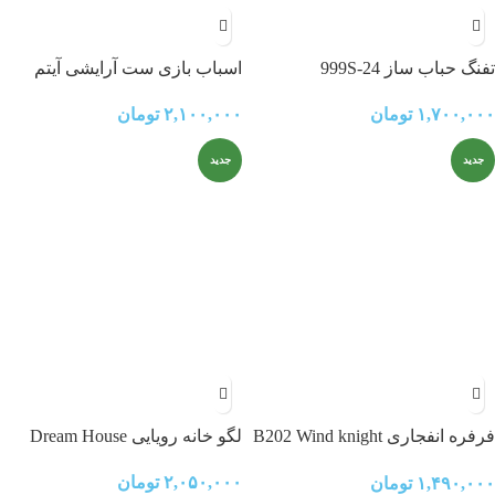
تفنگ حباب ساز 999S-24
اسباب بازی ست آرایشی آیتم
5167 IGOODCO
۱,۷۰۰,۰۰۰
تومان
۲,۱۰۰,۰۰۰
تومان
جدید
جدید
فرفره انفجاری B202 Wind knight
لگو خانه رویایی Dream House
moon bounce-6
۲,۰۵۰,۰۰۰
تومان
۱,۴۹۰,۰۰۰
تومان