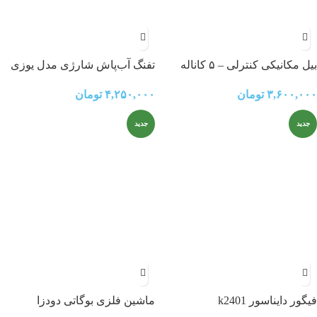
بیل مکانیکی کنترلی – ۵ کاناله
تفنگ آب‌پاش شارژی مدل یوزی
۳,۶۰۰,۰۰۰
تومان
۴,۲۵۰,۰۰۰
تومان
جدید
جدید
فیگور دایناسور k2401
ماشین فلزی بوگاتی دودزا
cz149ad