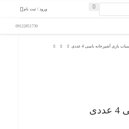
ورود / ثبت نام
09122851730
ب بازی آشپزخانه بامبی 4 عددی
دی