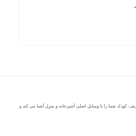
.
ا ذوق زده خواهد کرد. ست آشپزخانه بامبی 4 عددی با طرح جذاب و طراحی ظریف، کودک شما را با وسایل اصلی آشپزخانه و منزل آشنا می کند و