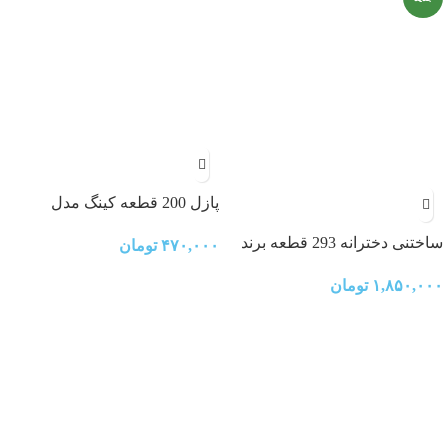
پازل 200 قطعه کینگ مدل
seashells و مینیون
ساختنی دخترانه 293 قطعه برند
۴۷۰,۰۰۰
تومان
کیومن (QMAN)
۱,۸۵۰,۰۰۰
تومان