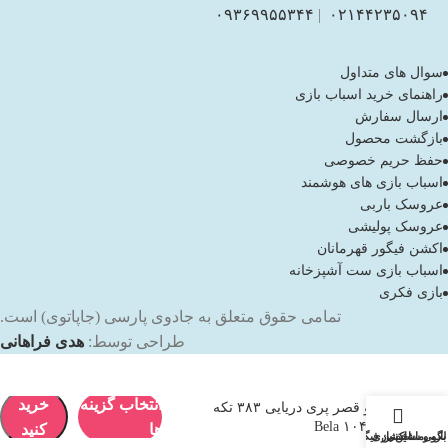
۰۹۳۶۹۹۵۵۳۴۴
|
۰۲۱۴۴۲۳۵۰۹۴
سوال های متداول
راهنمای خرید اسباب بازی
ارسال سفارش
بازگشت محصول
حفظ حریم خصوصی
اسباب بازی های هوشمند
عروسک باربی
عروسک پولیشی
اکشن فیگور قهرمانان
اسباب بازی ست آشپزخانه
بازی فکری
تمامی حقوق متعلق به جادوی پارسی (جاپاتوی) است.
طراحی توسط:
هدی فراهانی
انتخاب گزینه
خرید
لگو قصر پری دریایی ۳۸۳ تکه
۱۰۴۳۶ Bela
ها
کنید
باربی
لگو و ساختنی
ماشین بازی
اکشن فیگور