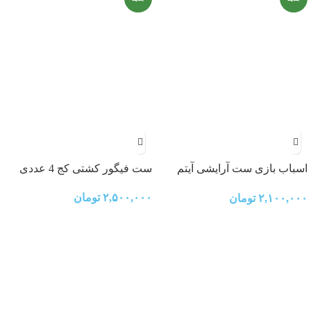
اسباب بازی ست آرایشی آیتم
ست فیگور کشتی کج 4 عددی
5167 IGOODCO
۲,۵۰۰,۰۰۰
تومان
۲,۱۰۰,۰۰۰
تومان