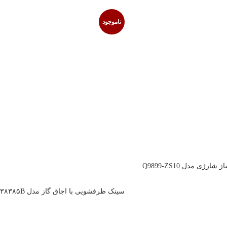
ناموجود
رژی مدل Q9899-ZS10
سینک ظرفشویی با اجاق گاز مدل ۳۸۳۸۵B