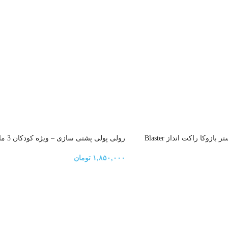
تفنگ اسباب بازی بلستر بازوکا راکت انداز Blaster
رولی پولی پشتی سازی – ویژه کودکان 3 ماه به بالا
toy gun baz
۱,۸۵۰,۰۰۰
تومان