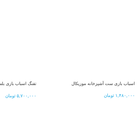
اسباب بازی ست آشپزخانه موزیکال
ooka rocket launcher
۱,۴۸۰,۰۰۰
تومان
۵,۷۰۰,۰۰۰
تومان