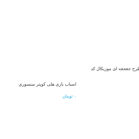
رح جغجغه ای موزیکال کد
اسباب بازی هلی کوپتر سنسوری
۰
تومان