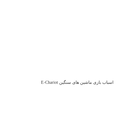
اسباب بازی ماشین های سنگین E-Chariot
Express
Construction ( 86048-PT2022 )