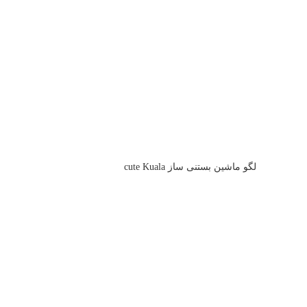
لگو ماشین بستنی ساز cute Kuala
لگو بتمن ۱۹۵ تکه