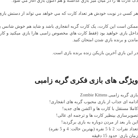
دک کارت ها را در ميان ميز بازي گذاشته و هم اکنون بازي آغاز مي شود.
هر کسي در نوبت خودش هر تعداد کارت که مي خواهد مي تواند از دستش بازی کن
ممکن است اين کارت، يک کارت گربه انفجاری باشد و شايد هم خوش شانس باشيد 
داخل بازی خواهيد بود (فقط کارت هاي مخصوص زامبی هارا بازي ميکنيد و کارت
ماندن و برنده بازي شدن امتحان کنيد.
در اين بازي آخرين بازيکن زنده برنده بازی است.
ویژگی های بازی فکری گربه زامبی
بازی گربه زامبی Zombie Kittens
ادامه ای جذاب از بازی محبوب گربه های انفجاری!
کاملا مستقل با کارت ها و اکشن های جدید!
تصویرسازی بینظیر کارت ها و ترجمه ای عالی!
این بار بعد از مردن دوباره به بازی برگردید!
تعداد نفرات: 2 تا 5 نفره (بهترین حالت: 4 و 5 نفره)
زمان بازی: حدود 15 دقیقه