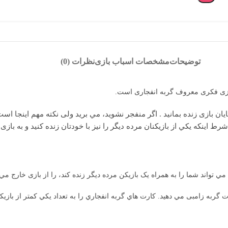
توضیحات
مشخصات اسباب بازی
نظرات (0)
بازی فکری معروف گربه انفجاری است.
يان بازی زنده بمانيد . اگر منفجر نشويد، مي بريد ولی نکته مهم اينجا اس
ط اينکه يکي از بازيکنان مرده ديگر را نيز با خودتان زنده کنيد و به بازی ب
ي تواند شما را به همراه يک بازيکن مرده ديگر زنده کند، را از بازی خارج مي 
 گربه زامبی مي دهيد. کارت هاي گربه انفجاري را به تعداد يکي کمتر از بازي