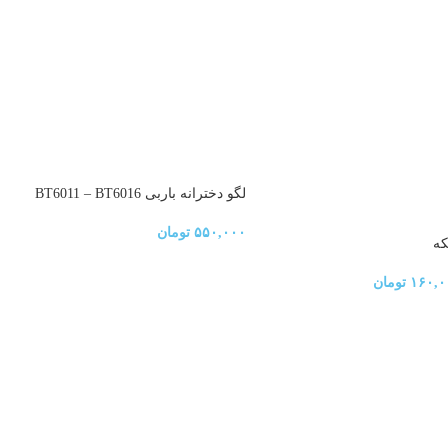
لگو دخترانه باربی BT6011 – BT6016
۵۵۰,۰۰۰
تومان
۱۶۰,۰
تومان