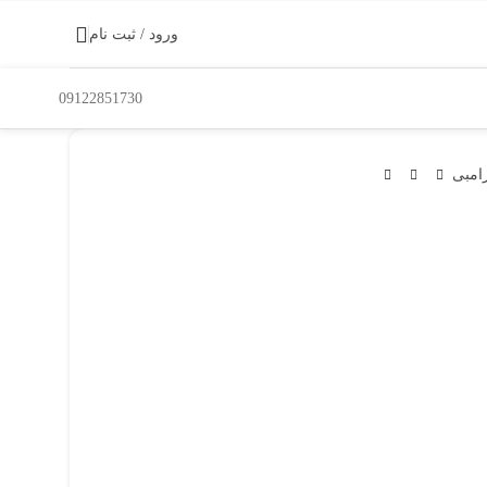
ورود / ثبت نام
09122851730
امبی