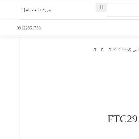
ورود / ثبت نام
09122851730
د FTC29