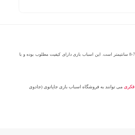
اسباب بازی ماشین بازی مدل آتشنشانی کد FTC29 دارای شش عدد ماشین فلزی آتشنشانی شامل: کامیون به طول 20 سانتیمتر و پنج عدد ماشین به طول 7-8 سانتیمتر است. این اسباب بازی دارای کیفیت مطلوب بوده و با
 فکری
می توانند به فروشگاه اسباب بازی جاپاتوی (جادوی