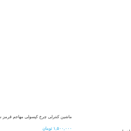
car Stunt Car CQ-508
۱,۵۰۰,۰۰۰
تومان