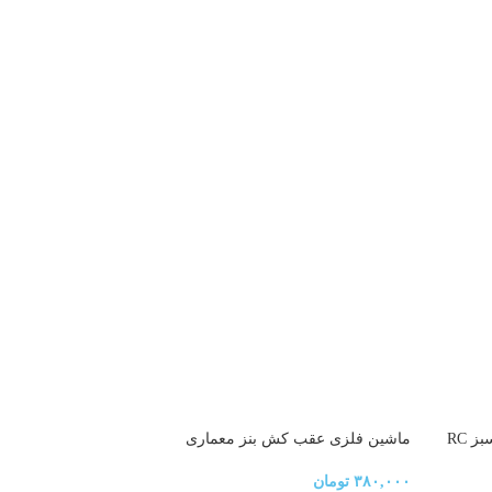
ناموجود
ماشین کنترلی چرخ کپسولی مهاجم قرمز سبز RC
ماشین فلزی عقب کش بنز معماری
۳۸۰,۰۰۰
تومان