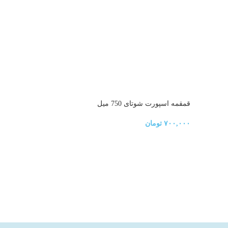
قمقمه اسپورت شوتای 750 ميل
جامدادی پ
۷۰۰,۰۰۰
تومان
۵۸۰,۰۰۰