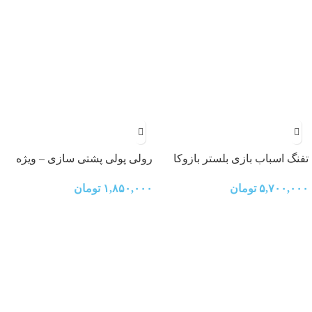
تفنگ اسباب بازی بلستر بازوکا
رولی پولی پشتی سازی – ویژه
راکت انداز Blaster toy gun
کودکان 3 ماه به بالا
۵,۷۰۰,۰۰۰
تومان
۱,۸۵۰,۰۰۰
تومان
bazooka rocket launcher