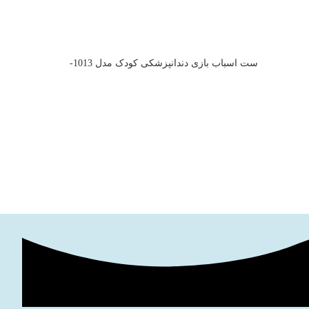
ست اسباب بازی دندانپزشکی کودک مدل 1013-
ست رینگ کشتی 
1014
۸۳۰,۰۰۰