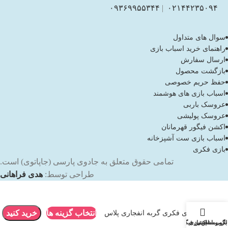
۰۹۳۶۹۹۵۵۳۴۴
|
۰۲۱۴۴۲۳۵۰۹۴
سوال های متداول
راهنمای خرید اسباب بازی
ارسال سفارش
بازگشت محصول
حفظ حریم خصوصی
اسباب بازی های هوشمند
عروسک باربی
عروسک پولیشی
اکشن فیگور قهرمانان
اسباب بازی ست آشپزخانه
بازی فکری
تمامی حقوق متعلق به جادوی پارسی (جاپاتوی) است.
طراحی توسط:
هدی فراهانی
انتخاب گزینه ها
خرید کنید
بازی فکری گربه انفجاری پلاس
باربی
لگو و ساختنی
ماشین بازی
اکشن فیگور