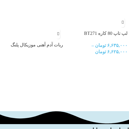
لپ تاپ 80 کاره BT271
ربات آدم آهنی موزیکال پلنگ
۶,۶۳۵,۰۰۰
تومان
–
سیاه با قابلیت شلیک تیر Black
۶,۶۲۵,۰۰۰
تومان
Panther