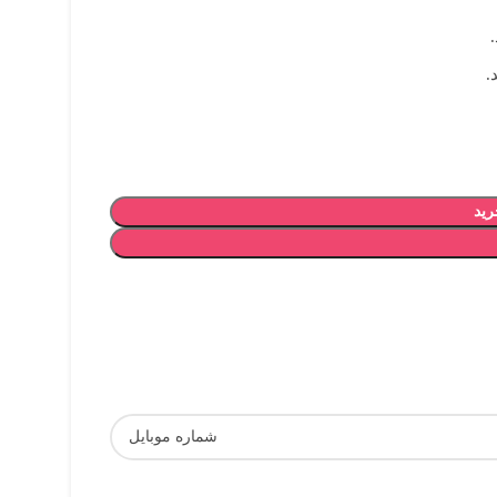
.
رید