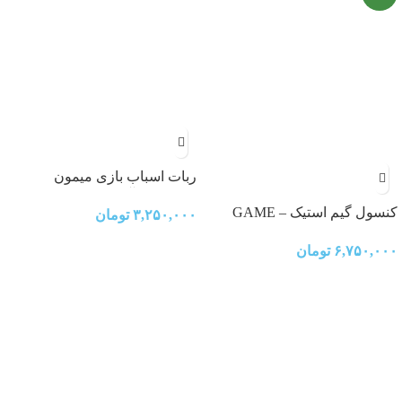
ربات اسباب بازی میمون
اورانگوتان آوازخوان بلوتوثی
کنسول گيم استيک – GAME
۳,۲۵۰,۰۰۰
تومان
BLUETOOTH ORANGUTAN
STICK PRO – Image
۶,۷۵۰,۰۰۰
تومان