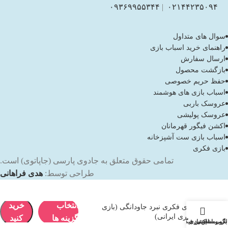
۰۹۳۶۹۹۵۵۳۴۴
|
۰۲۱۴۴۲۳۵۰۹۴
سوال های متداول
راهنمای خرید اسباب بازی
ارسال سفارش
بازگشت محصول
حفظ حریم خصوصی
اسباب بازی های هوشمند
عروسک باربی
عروسک پولیشی
اکشن فیگور قهرمانان
اسباب بازی ست آشپزخانه
بازی فکری
تمامی حقوق متعلق به جادوی پارسی (جاپاتوی) است.
طراحی توسط:
هدی فراهانی
انتخاب
خرید
بازی فکری نبرد جاودانگی (بازی
فکری ایرانی)
گزینه ها
کنید
باربی
لگو و ساختنی
ماشین بازی
اکشن فیگور