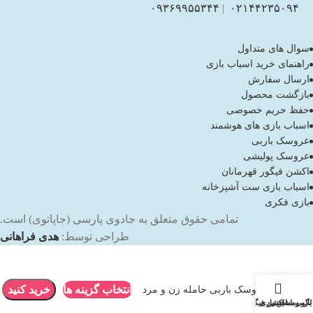
۰۹۳۶۹۹۵۵۳۴۴
|
۰۲۱۴۴۲۳۵۰۹۴
سوال های متداول
راهنمای خرید اسباب بازی
ارسال سفارش
بازگشت محصول
حفظ حریم خصوصی
اسباب بازی های هوشمند
عروسک باربی
عروسک پولیشی
اکشن فیگور قهرمانان
اسباب بازی ست آشپزخانه
بازی فکری
تمامی حقوق متعلق به جادوی پارسی (جاپاتوی) است.
طراحی توسط:
هدی فراهانی
انتخاب گزینه ها
خرید کنید
عروسک باربی حامله زن و مرد
باربی
لگو و ساختنی
ماشین بازی
اکشن فیگور