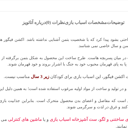
توضیحات
مشخصات اسباب بازی
نظرات (0)
درباره آتاتویز
راحتی بشود پیدا کرد که با شخصیت بتمن آشنایی نداشته باشد. اکشن فیگور
 سن و سال خاصی نمی شناسد.
حبوب در میان پسربچه هاست. طرح ساخت این محصول به شکل بتمن برگرفته از 
د پا به پای قهرمان محبوب خود به جنگ با اشرار بروند و خود قهرمان شوند.
ت اکشن فیگور، این اسباب بازی برای کودکان
زیر 3 سال
مناسب نیست.
 در تولید و ساخت از مواد اولیه مرغوب استفاده شده است؛ به همین دلیل این 
ن است که مفاصل و اعضای بدن محصول متحرک است. بنابراین جذابیت بازی را
کنند و غرق در لذت و سرگرمی شوند.
ی ساختنی و لگو
،
ست آشپزخانه اسباب بازی
و یا
ماشین های کنترلی
می تو
مایند.