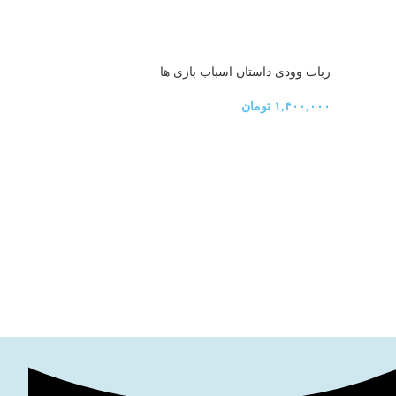
ربات وودی داستان اسباب بازی ها
اکشن فیگور 2 تایی مرد چکشی 
۱,۴۰۰,۰۰۰
تومان
۸۲۰,۰۰۰